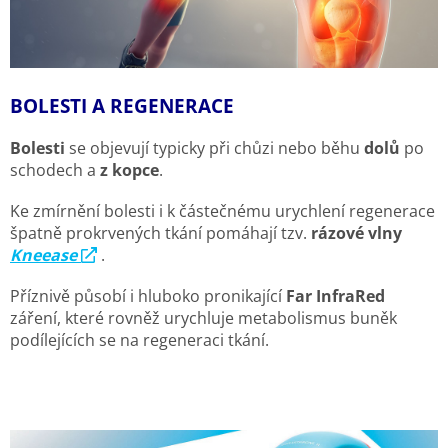
í
í
p
r
v
k
y
BOLESTI A REGENERACE
v
ý
Bolesti
se objevují typicky při chůzi nebo běhu
dolů
po
p
schodech a
z kopce
.
i
s
Ke zmírnění bolesti i k částečnému urychlení regenerace
u
špatně prokrvených tkání pomáhají tzv.
rázové vlny
Kneease
.
Příznivě působí i hluboko pronikající
Far InfraRed
záření, které rovněž urychluje metabolismus buněk
podílejících se na regeneraci tkání.