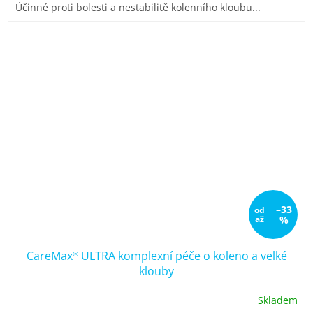
Účinné proti bolesti a nestabilitě kolenního kloubu...
hvězdiček.
–33
od
až
%
CareMax
ULTRA komplexní péče o koleno a velké
®
klouby
Skladem
Průměrné