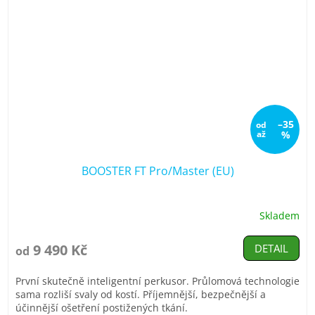
–35
od
až
%
BOOSTER FT Pro/Master (EU)
Skladem
Průměrné
hodnocení
produktu
9 490 Kč
DETAIL
od
je
5,0
První skutečně inteligentní perkusor. Průlomová technologie
z
sama rozliší svaly od kostí. Příjemnější, bezpečnější a
5
účinnější ošetření postižených tkání.
hvězdiček.