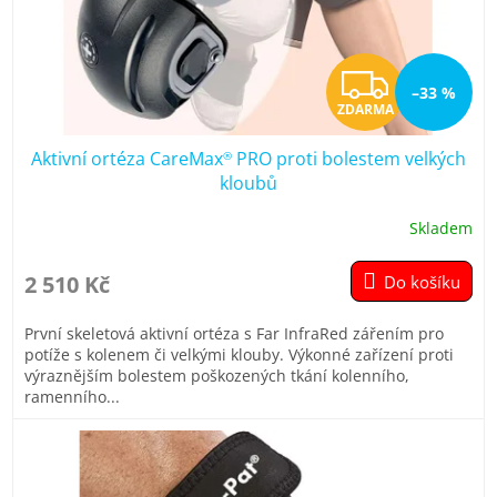
Z
–33 %
ZDARMA
D
Aktivní ortéza CareMax
PRO proti bolestem velkých
®
A
kloubů
R
Skladem
Průměrné
hodnocení
M
produktu
2 510 Kč
Do košíku
je
A
4,9
První skeletová aktivní ortéza s Far InfraRed zářením pro
z
potíže s kolenem či velkými klouby. Výkonné zařízení proti
5
výraznějším bolestem poškozených tkání kolenního,
hvězdiček.
ramenního...