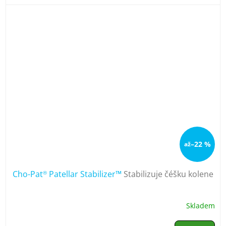
–22 %
až
Cho-Pat
Patellar Stabilizer™
Stabilizuje čéšku kolene
®
Skladem
Průměrné
hodnocení