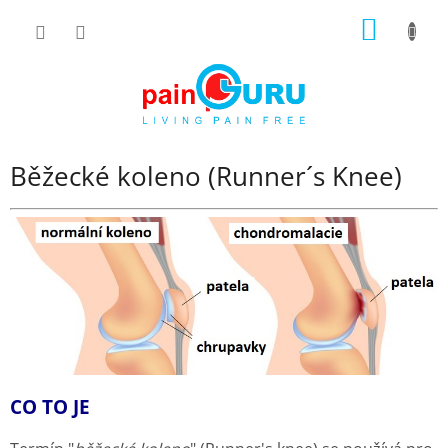
Přejít
NÁKUP
na
obsah
KOŠÍK
Běžecké koleno (Runner´s Knee)
CO TO JE