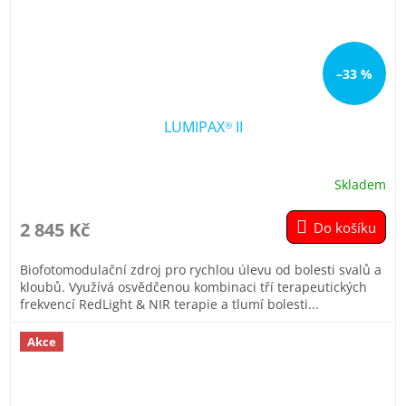
–33 %
LUMIPAX
II
®
Skladem
Průměrné
hodnocení
produktu
2 845 Kč
Do košíku
je
4,8
Biofotomodulační zdroj pro rychlou úlevu od bolesti svalů a
z
kloubů. Využívá osvědčenou kombinaci tří terapeutických
5
frekvencí RedLight & NIR terapie a tlumí bolesti...
hvězdiček.
Akce