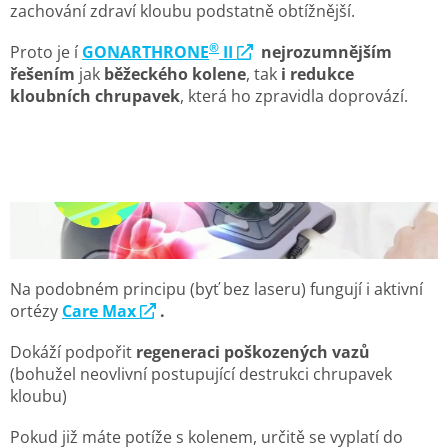
zachování zdraví kloubu podstatně obtížnější.
®
Proto je í
GONARTHRONE
II
nejrozumnějším
řešením
jak
běžeckého kolene
, tak
i redukce
kloubních chrupavek
, která ho zpravidla doprovází.
Na podobném principu (byť bez laseru) fungují i aktivní
ortézy
Care Max
.
Dokáží podpořit
regeneraci poškozených vazů
(bohužel neovlivní postupující destrukci chrupavek
kloubu)
Pokud již máte potíže s kolenem, určitě se vyplatí do