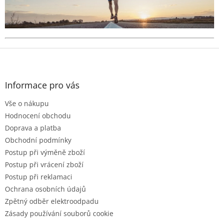
Z
á
p
a
Informace pro vás
t
Vše o nákupu
í
Hodnocení obchodu
Doprava a platba
Obchodní podmínky
Postup při výměně zboží
Postup při vrácení zboží
Postup při reklamaci
Ochrana osobních údajů
Zpětný odběr elektroodpadu
Zásady používání souborů cookie