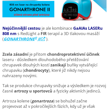
Nejúčinnější cestou
je ale kombinace
GaAIAs LASERu
808 nm
s RedLight a
FIR
terapií a 3D tlakovou masáží
®
(
GONARTHRONE
II
).
Zcela zásadní
je přitom
chondroprotektivní účinek
laseru - důsledkem dlouhodobého přetěžování
chrupavek dlouhých kostí
zanikají
buňky vytvářející
chrupavku (
chondrocyty
), které již nikdy nejsou
nahrazeny novými.
Tak se produkce chrupavky snižuje a výsledkem je rozvoj
časné
artrozy u sportovců
a fyzicky aktivních jedinců.
Artroza kolene (
gonartroza
) se bohužel začne
projevovat až v pokročilejších fázích, kdy už je však