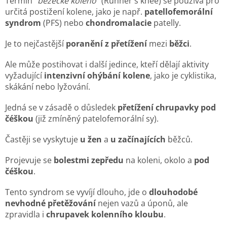
Termín "
běžecké koleno
" (Runner's knee) se používá pro
určitá postižení kolene, jako je např.
patellofemorální
syndrom
(PFS) nebo
chondromalacie
patelly.
Je to nejčastější
poranění z přetížení
mezi
běžci
.
Ale může postihovat i další jedince, kteří dělají aktivity
vyžadující
intenzivní ohýbání kolene
, jako je cyklistika,
skákání nebo lyžování.
Jedná se v zásadě o důsledek
přetížení chrupavky pod
čéškou
(již zmíněný patelofemorální sy).
Častěji se vyskytuje
u žen
a
u začínajících
běžců.
Projevuje se
bolestmi zepředu
na koleni, okolo a
pod
čéškou
.
Tento syndrom se vyvíjí dlouho, jde o
dlouhodobé
nevhodné přetěžování
nejen vazů a úponů, ale
zpravidla i
chrupavek kolenního kloubu
.