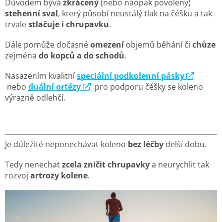
Důvodem bývá
zkrácený
(nebo naopak povolený)
stehenní sval
, který působí neustálý tlak na čéšku a tak
trvale
stlačuje i chrupavku
.
Dále pomůže dočasné
omezení
objemů běhání či
chůze
zejména
do kopců a do schodů
.
Nasazením kvalitní
speciální podkolenní pásky
nebo
duální ortézy
pro podporu čéšky se koleno
výrazně odlehčí.
Je důležité neponechávat koleno
bez léčby
delší dobu.
Tedy nenechat
zcela zničit chrupavky
a neurychlit tak
rozvoj
artrozy kolene
.