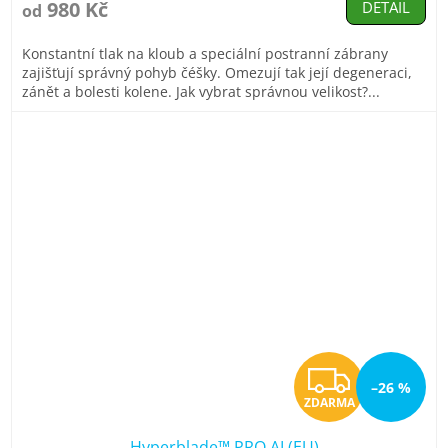
produktu
980 Kč
DETAIL
od
je
4,9
Konstantní tlak na kloub a speciální postranní zábrany
z
zajišťují správný pohyb čéšky. Omezují tak její degeneraci,
5
zánět a bolesti kolene. Jak vybrat správnou velikost?...
hvězdiček.
Z
–26 %
ZDARMA
D
Hyperblade™ PRO AI (EU)