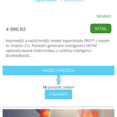
A
R
Skladem
Průměrné
hodnocení
M
produktu
4 990 Kč
DETAIL
je
A
5,0
Nejnovější a nejúčinnější model Hyperblade PRO™ s novým
z
AI chipem 2.0. Poslední generace inteligentní IASTM
5
optimalizovaná elektronikou s umělou inteligencí
hvězdiček.
(biofeedback)....
NAČÍST 9 DALŠÍCH
S
1
2
t
O
r
18
položek celkem
v
á
l
NAHORU
n
á
k
o
d
v
a
á
c
n