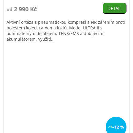
hodnocení
produktu
2 990 Kč
DETAIL
od
je
4,9
Aktivní ortéza s pneumatickou kompresí a FIR zářením proti
z
bolestem kolen, ramen a loktů. Model ULTRA II s
5
odnímatelným displejem, TENS/EMS a dobíjecím
hvězdiček.
akumulátorem. Využití...
–12 %
až