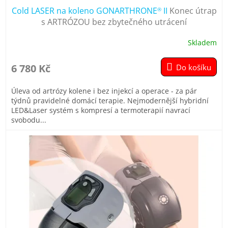
Cold LASER na koleno GONARTHRONE
II
Konec útrap
®
A
s ARTRÓZOU bez zbytečného utrácení
R
Skladem
Průměrné
hodnocení
M
produktu
6 780 Kč
Do košíku
je
A
4,9
Úleva od artrózy kolene i bez injekcí a operace - za pár
z
týdnů pravidelné domácí terapie. Nejmodernější hybridní
5
LED&Laser systém s kompresí a termoterapií navrací
hvězdiček.
svobodu...