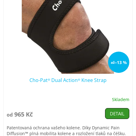
–13 %
až
Cho-Pat
Dual Action
Knee Strap
®
®
Skladem
Průměrné
hodnocení
produktu
965 Kč
DETAIL
od
je
4,9
Patentovaná ochrana vašeho kolene. Díky Dynamic Pain
z
Diffusion™ plná mobilita kolene a rozložení tlaků na čéšku.
5