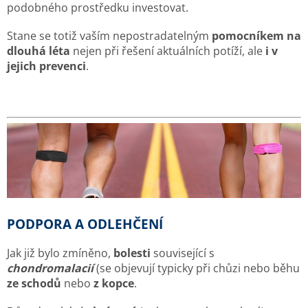
podobného prostředku investovat.
Stane se totiž vaším nepostradatelným
pomocníkem na
dlouhá léta
nejen při řešení aktuálních potíží, ale
i v
jejich prevenci
.
PODPORA A ODLEHČENÍ
Jak již bylo zmíněno,
bolesti
související s
chondromalacií
(se objevují typicky při chůzi nebo běhu
ze schodů
nebo
z kopce
.