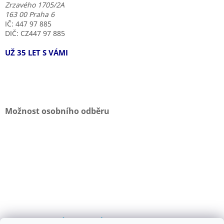
Zrzavého 1705/2A
163 00 Praha 6
IČ: 447 97 885
DIČ: CZ447 97 885
UŽ 35 LET S VÁMI
Možnost osobního odběru
I MHD JE TO K NÁM SNADNÉ