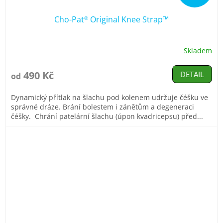
Cho-Pat
Original Knee Strap™
®
Skladem
Průměrné
hodnocení
produktu
490 Kč
DETAIL
od
je
5,0
Dynamický přítlak na šlachu pod kolenem udržuje čéšku ve
z
správné dráze. Brání bolestem i zánětům a degeneraci
5
čéšky. Chrání patelární šlachu (úpon kvadricepsu) před...
hvězdiček.