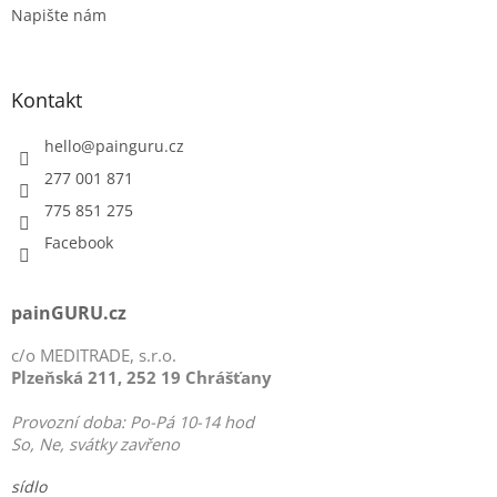
Napište nám
Kontakt
hello
@
painguru.cz
277 001 871
775 851 275
Facebook
painGURU.cz
c/o MEDITRADE, s.r.o.
Plzeňská 211, 252 19 Chrášťany
Provozní doba: Po-Pá 10-14 hod
So, Ne, svátky zavřeno
sídlo