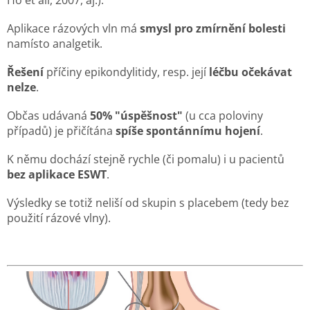
Aplikace rázových vln má
smysl pro zmírnění bolesti
namísto analgetik.
Řešení
příčiny epikondylitidy, resp. její
léčbu očekávat
nelze
.
Občas udávaná
50% "úspěšnost"
(u cca poloviny
případů) je přičítána
spíše spontánnímu hojení
.
K němu dochází stejně rychle (či pomalu) i u pacientů
bez aplikace ESWT
.
Výsledky se totiž neliší od skupin s placebem (tedy bez
použití rázové vlny).