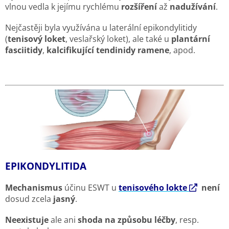
vlnou vedla k jejímu rychlému
rozšíření
až
nadužívání
.
Nejčastěji byla využívána u laterální epikondylitidy
(
tenisový loket
, veslařský loket), ale také u
plantární
fasciitidy
,
kalcifikující tendinidy ramene
, apod.
EPIKONDYLITIDA
Mechanismus
účinu ESWT u
tenisového lokte
není
dosud zcela
jasný
.
Neexistuje
ale ani
shoda na způsobu léčby
, resp.