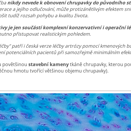
éčba
nikdy nevede k obnovení chrupavky do původního s
ace a jejího odlučování, může protizánětlivým efektem snížit
pšit tudíž rozsah pohybu a kvalitu života.
vy je jen součástí komplexní konzervativní i operační l
e nutno přistupovat realistickým pohledem.
éčby" patří
i česká verze léčby artrózy pomocí kmenových bun
í potenciálních pacientů při samozřejmě minimálním efekt
u povětšinou
stavební kameny
tkáně chrupavky, kterou po
ěčnou hmotu tvořící většinou objemu chrupavky).