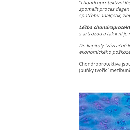
"
chondroprotektivní l
zpomalit proces degener
spotřebu analgetik, zle
Léčba chondroprotekti
s artrózou a tak k ní j
Do kapitoly "zázračné l
ekonomického poškozen
Chondroprotektiva jso
(buňky tvořící mezibun