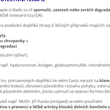
pie si klade za cíl
zpomalit, zastavit nebo zvrátit degrada
éčbě osteoartrózy (OA).
a podávání doplňků stravy či léčivých přípravků majících za 
yty
,
bu chrupavky
a
degradaci
kloubní výživa
").
např. hyalurononan, kolagen, glukosaminsulfát, chondroitin
 tzv. potravinových doplňků lze velmi často narazit na
klam
tranění bolestí, obnovení původního rozsahu pohybu, odstra
 k původním aktivitám, jistotu vyhnutí se operaci formou kl
vádí např. MUDr. Jiří Funda (ortoped) ve velmi poučném
iva v prevenci a léčbě artrózy kloubů dolních končetin 