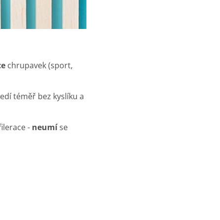
ce
chrupavek (sport,
edí téměř bez kyslíku a
ilerace -
neumí
se