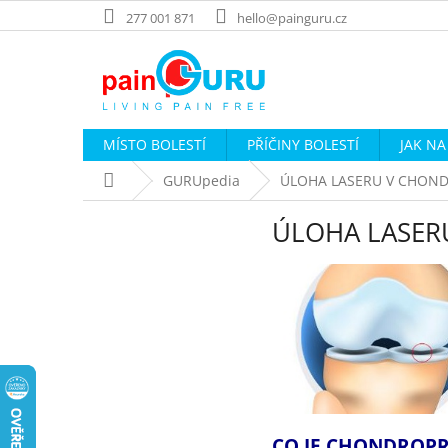
Přejít
277 001 871
hello@painguru.cz
na
obsah
MÍSTO BOLESTÍ
PŘÍČINY BOLESTÍ
JAK NA
Domů
GURUpedia
ÚLOHA LASERU V CHOND
ÚLOHA LASER
CO JE CHONDROPR