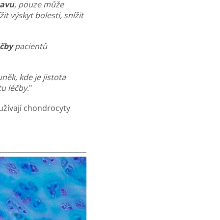
tavu
, pouze může
 výskyt bolesti, snížit
éčby
pacientů
ěk, kde je jistota
u léčby
.
"
užívají chondrocyty