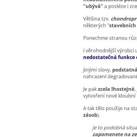
"ubývá"
a posléze i zce
Většina tzv.
chondropr
některých "
stavebníc
Ponechme stranou růz
I věrohodnější výrobci 
nedostatečná funkce
Jinými slovy,
podstatná
nahrazení degradovan
Je pak
zcela lhostejné
,
vytvoření nové kloubn
A tak tělo použije na s
zásob
).
Je to podobná situa
zapomenete na zed