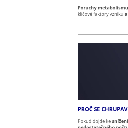
Poruchy metabolism
klíčové faktory vzniku
a
PROČ SE CHRUPAVK
Pokud dojde ke
snížen
nedostatečného počt