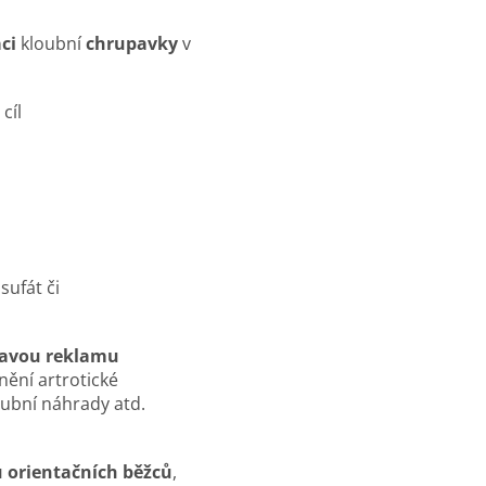
ci
kloubní
chrupavky
v
cíl
sufát či
avou reklamu
nění artrotické
oubní náhrady atd.
u orientačních běžců
,