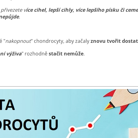
i přivezete v
íce cihel, lepší cihly, více lepšího písku či ce
 nepůjde
.
é "
nakopnout
" chondrocyty, aby začaly
znovu tvořit dosta
ní výživa
" rozhodně
stačit nemůže
.