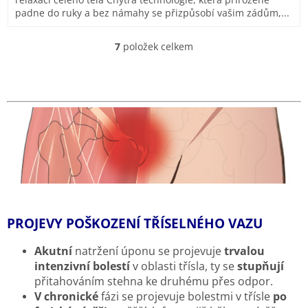
5
padne do ruky a bez námahy se přizpůsobí vašim zádům,...
hvězdiček.
7
položek celkem
O
v
l
á
d
a
c
í
p
r
v
k
y
v
PROJEVY POŠKOZENÍ TŘÍSELNÉHO VAZU
ý
p
Akutní
natržení úponu se projevuje
trvalou
i
intenzivní bolestí
v oblasti třísla, ty se
stupňují
s
přitahováním stehna ke druhému přes odpor.
u
V chronické
fázi se projevuje bolestmi v třísle
po