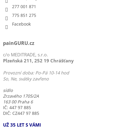
277 001 871
775 851 275
Facebook
painGURU.cz
c/o MEDITRADE, s.r.o.
Plzeňská 211, 252 19 Chrášťany
Provozní doba: Po-Pá 10-14 hod
So, Ne, svátky zavřeno
sídlo
Zrzavého 1705/2A
163 00 Praha 6
IČ: 447 97 885
DIČ: CZ447 97 885
UŽ 35 LET S VÁMI