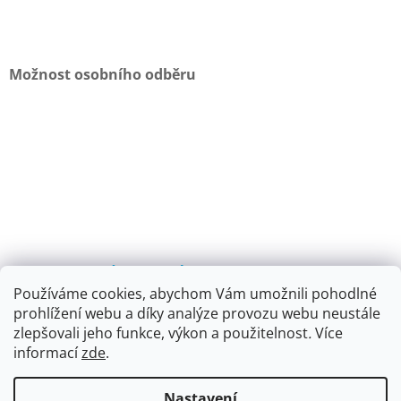
Možnost osobního odběru
I MHD JE TO K NÁM SNADNÉ
Používáme cookies, abychom Vám umožnili pohodlné
prohlížení webu a díky analýze provozu webu neustále
zlepšovali jeho funkce, výkon a použitelnost
.
Více
informací
zde
.
Vytvořil Shoptet
Nastavení