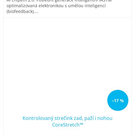
5
optimalizovaná elektronikou s umělou inteligencí
hvězdiček.
(biofeedback)....
–17 %
Kontrolovaný strečink zad, paží i nohou
CoreStretch™