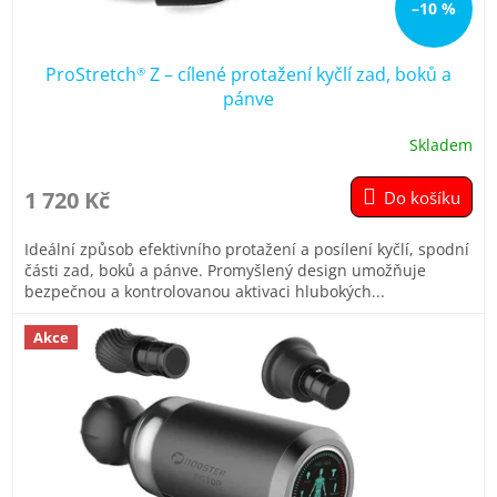
ů
–10 %
ProStretch
Z – cílené protažení kyčlí zad, boků a
®
pánve
Skladem
Průměrné
hodnocení
produktu
1 720 Kč
Do košíku
je
5,0
Ideální způsob efektivního protažení a posílení kyčlí, spodní
z
části zad, boků a pánve. Promyšlený design umožňuje
5
bezpečnou a kontrolovanou aktivaci hlubokých...
hvězdiček.
Akce