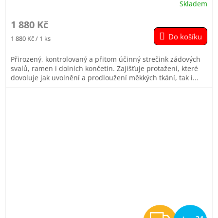
Skladem
Průměrné
hodnocení
1 880 Kč
produktu
je
Do košíku
Měrná
1 880 Kč / 1 ks
5,0
cena:
z
Přirozený, kontrolovaný a přitom účinný strečink zádových
5
svalů, ramen i dolních končetin. Zajišťuje protažení, které
hvězdiček.
dovoluje jak uvolnění a prodloužení měkkých tkání, tak i...