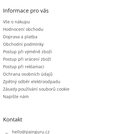
p
a
Informace pro vás
t
Vše o nákupu
í
Hodnocení obchodu
Doprava a platba
Obchodní podmínky
Postup při výměně zboží
Postup při vrácení zboží
Postup při reklamaci
Ochrana osobních údajů
Zpětný odběr elektroodpadu
Zásady používání souborů cookie
Napište nám
Kontakt
hello
@
painguru.cz