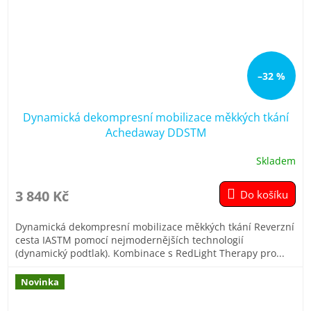
–32 %
Dynamická dekompresní mobilizace měkkých tkání
Achedaway DDSTM
Skladem
Průměrné
hodnocení
produktu
3 840 Kč
Do košíku
je
5,0
Dynamická dekompresní mobilizace měkkých tkání Reverzní
z
cesta IASTM pomocí nejmodernějších technologií
5
(dynamický podtlak). Kombinace s RedLight Therapy pro...
hvězdiček.
Novinka