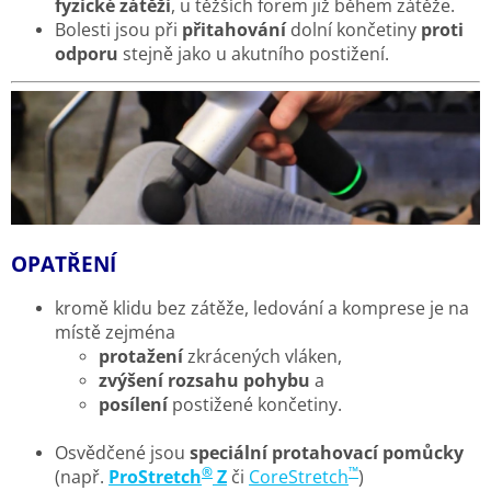
fyzické zátěži
, u těžších forem již během zátěže.
Bolesti jsou při
přitahování
dolní končetiny
proti
odporu
stejně jako u akutního postižení.
OPATŘENÍ
kromě klidu bez zátěže, ledování a komprese je na
místě zejména
protažení
zkrácených vláken,
zvýšení rozsahu pohybu
a
posílení
postižené končetiny.
Osvědčené jsou
speciální protahovací pomůcky
®
™
(např.
ProStretch
Z
či
CoreStretch
)