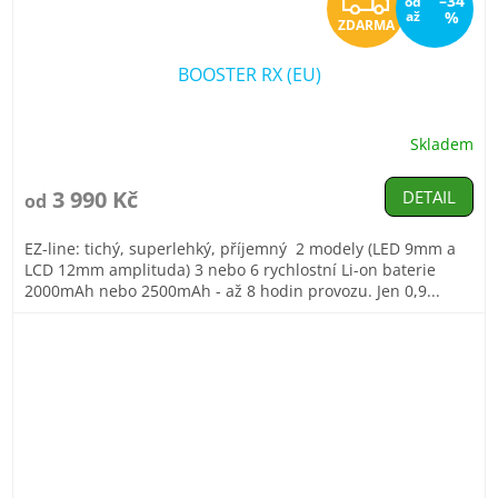
Z
–34
od
až
%
ZDARMA
D
BOOSTER RX (EU)
A
R
Skladem
Průměrné
hodnocení
M
produktu
3 990 Kč
DETAIL
od
je
A
4,9
EZ-line: tichý, superlehký, příjemný 2 modely (LED 9mm a
z
LCD 12mm amplituda) 3 nebo 6 rychlostní Li-on baterie
5
2000mAh nebo 2500mAh - až 8 hodin provozu. Jen 0,9...
hvězdiček.