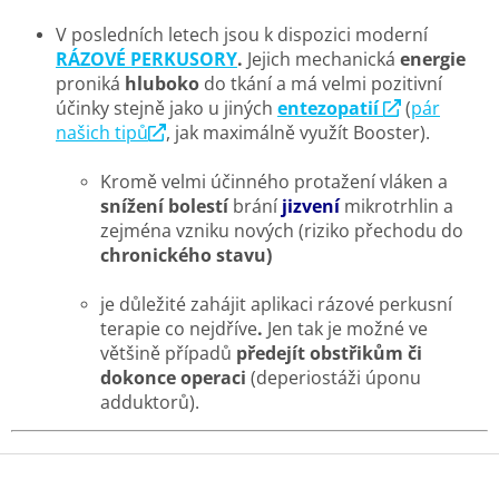
V posledních letech jsou k dispozici moderní
RÁZOVÉ PERKUSORY
.
Jejich mechanická
energie
proniká
hluboko
do tkání a má velmi pozitivní
účinky stejně jako u jiných
entezopatií
(
pár
našich tipů
, jak maximálně využít Booster).
Kromě velmi účinného protažení vláken a
snížení bolestí
brání
jizvení
mikrotrhlin a
zejména vzniku nových (riziko přechodu do
chronického stavu)
je důležité zahájit aplikaci rázové perkusní
terapie co nejdříve
.
Jen tak je možné ve
většině případů
předejít obstřikům či
dokonce operaci
(deperiostáži úponu
adduktorů).
Z
á