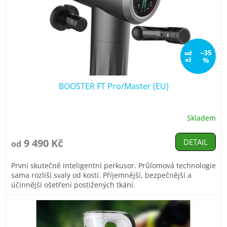
–35
od
až
%
BOOSTER FT Pro/Master (EU)
Skladem
Průměrné
hodnocení
produktu
9 490 Kč
DETAIL
od
je
5,0
První skutečně inteligentní perkusor. Průlomová technologie
z
sama rozliší svaly od kostí. Příjemnější, bezpečnější a
5
účinnější ošetření postižených tkání.
hvězdiček.