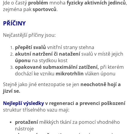
Jde o častý
problém
mnoha
fyzicky aktivních jedinců
,
zejména pak
sportovců
.
PŘÍČINY
Nejčastější příčiny jsou:
přepětí svalů
vnitřní strany stehna
akutní natržení či natažení
svalů v místě jejich
úponu
na stydkou kost
opakované
submaximální zatížení,
při kterém
dochází ke vzniku
mikrotrhlin
vláken úponu
Stejně jako jiné entezopatie se jen
neochotně hojí a
jizví se.
Nejlepší výsledky
v regeneraci a prevenci poškození
struktur tříselného vazu maji:
protažení
měkkých tkání za pomocí vhodného
nástroje