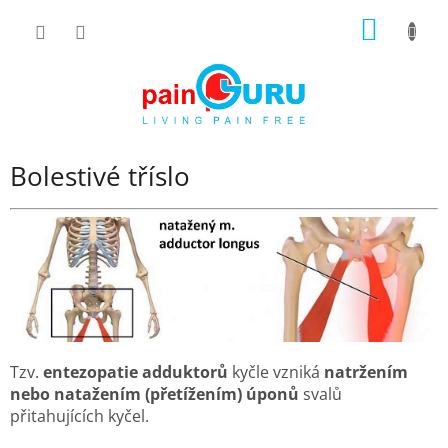
Přejít
NÁKUP
na
obsah
KOŠÍK
Bolestivé tříslo
Tzv.
entezopatie adduktorů
kyčle vzniká
natržením
nebo natažením (přetížením) úponů
svalů
přitahujících kyčel.