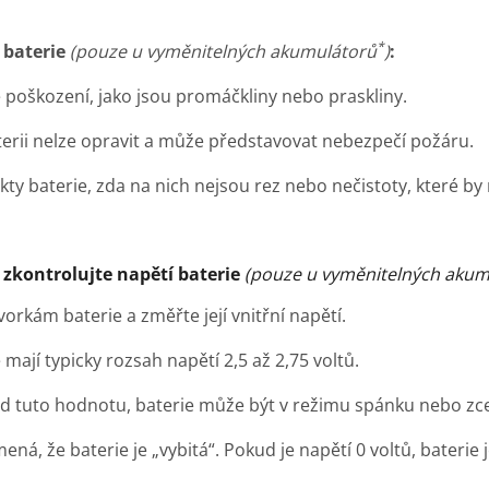
*
 baterie
(pouze u vyměnitelných akumulátorů
)
:
ké poškození, jako jsou promáčkliny nebo praskliny.
erii nelze opravit a může představovat nebezpečí požáru.
kty baterie, zda na nich nejsou rez nebo nečistoty, které by 
zkontrolujte napětí baterie
(pouze u vyměnitelných akum
vorkám baterie a změřte její vnitřní napětí.
mají typicky rozsah napětí 2,5 až 2,75 voltů.
d tuto hodnotu, baterie může být v režimu spánku nebo zcel
ená, že baterie je „vybitá“. Pokud je napětí 0 voltů, bateri