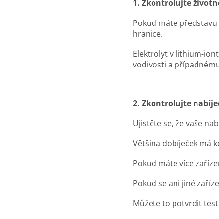
1. Zkontrolujte životn
Pokud máte představu o 
hranice.
Elektrolyt v lithium-io
vodivosti a případnému
2. Zkontrolujte nabíjec
Ujistěte se, že vaše nab
Většina dobíječek má kon
Pokud máte více zaříze
Pokud se ani jiné zaříz
Můžete to potvrdit tes