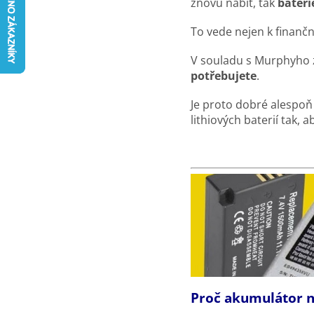
znovu nabít, tak
bateri
To vede nejen k finančn
V souladu s Murphyho zá
potřebujete
.
Je proto dobré alespo
lithiových baterií tak, a
Proč akumulátor n