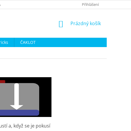
A
OBCHODNÍ PODMÍNKY
POSTUP PŘI VÝMĚNĚ ZBOŽÍ
Přihlášení
PO
NÁKUPNÍ
Prázdný košík
KOŠÍK
ricks
ČAKLOT
tí a, když se je pokusí