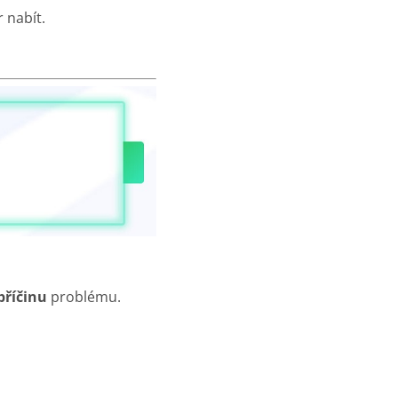
 nabít.
příčinu
problému.