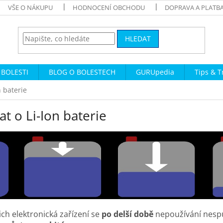
VŠE O NÁKUPU
HODNOCENÍ OBCHODU
DOPRAVA A PLATB
HLEDAT
 BOLESTI
BLOG O BOLESTECH
GURUpedia
Tips & T
n baterie
at o Li-Ion baterie
ejich elektronická zařízení se
po delší době
nepoužívání nespus