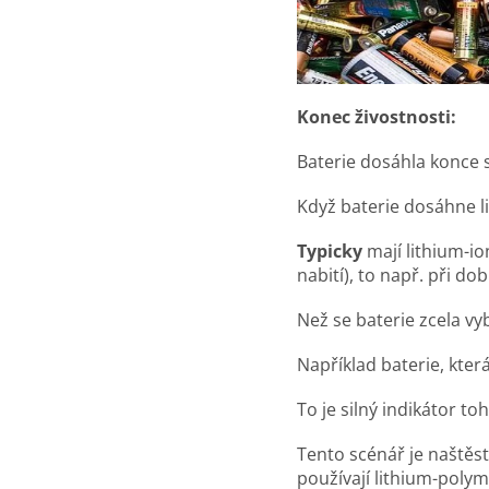
Konec živostnosti:
Baterie dosáhla konce s
Když baterie dosáhne li
Typicky
mají lithium-io
nabití), to např. při dob
Než se baterie zcela v
Například baterie, kter
To je silný indikátor toh
Tento scénář je naštěs
používají lithium-polyme