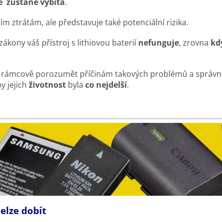
e zůstane vybitá
.
ím ztrátám, ale představuje také potenciální rizika.
kony váš přístroj s lithiovou baterií
nefunguje
, zrovna
kd
ň rámcově porozumět příčinám takových problémů a správ
by jejich
životnost
byla
co nejdelší
.
elze dobít