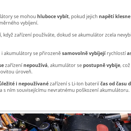
ulátory se mohou
hluboce vybít
, pokud jejich
napětí klesne
měrného vybíjení.
 když zařízení používáte, dokud se akumulátor zcela nevybi
e i akumulátory se přirozeně
samovolně vybíjejí
rychlostí
a
se
zařízení
nepoužívá
, akumulátor se
postupně vybije
, co
ovitou úroveň.
ležité i nepoužívané
zařízení s Li-Ion baterií
čas od času d
í a s ním souvisejícímu nevratnému poškození akumulátoru.