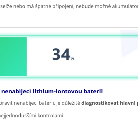
í selže nebo má špatné připojení, nebude možné akumulátor
 nenabíjecí lithium-iontovou baterii
pravit nenabíjecí baterii, je důležité
diagnostikovat hlavní 
nejjednoduššími kontrolami: