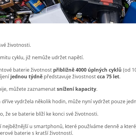
vé životnosti.
mitu cyklu, již nemůže udržet napětí.
ntové baterie životnost
přibližně 4000 úplných cyklů
(od 10
íjení
jednou týdně
představuje živostnost
cca 75 let
.
ybije, můžete zaznamenat
snížení kapacity
.
á dříve vydržela několik hodin, může nyní vydržet pouze jed
o, že se baterie blíží ke konci své životnosti.
tí nejběžnější u smartphonů, které používáme denně a které
rové baterie s kratší životností.