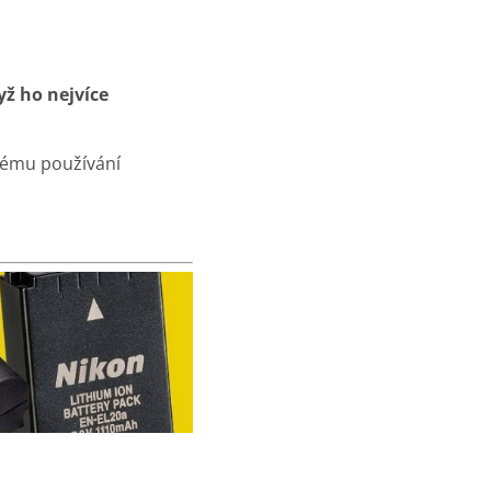
yž ho nejvíce
nému používání