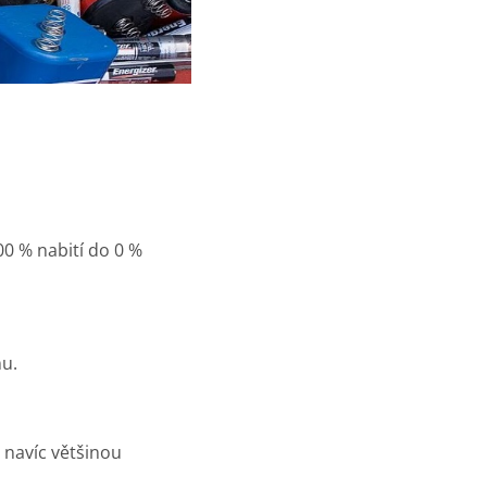
0 % nabití do 0 %
nu.
 navíc většinou