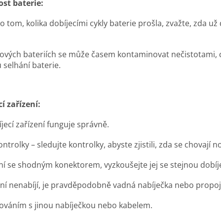
ost baterie:
tom, kolika dobíjecími cykly baterie prošla, zvažte, zda už 
ntových bateriích se může časem kontaminovat nečistotami, 
 selhání baterie.
í zařízení:
íjecí zařízení funguje správně.
trolky – sledujte kontrolky, abyste zjistili, zda se chovají 
ní se shodným konektorem, vyzkoušejte jej se stejnou dobíj
ení nenabíjí, je pravděpodobně vadná nabíječka nebo propoj
továním s jinou nabíječkou nebo kabelem.