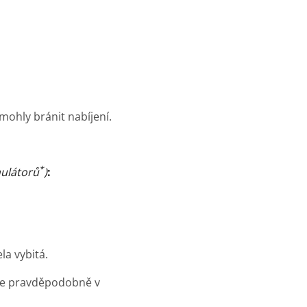
mohly bránit nabíjení.
*
ulátorů
)
:
a vybitá.
e je pravděpodobně v