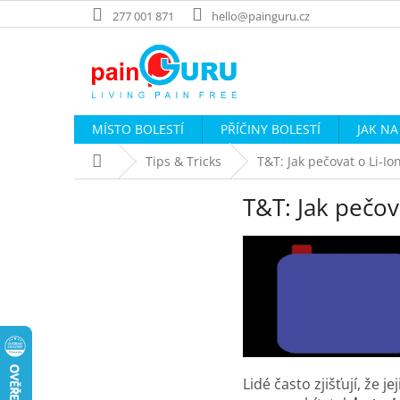
Přejít
277 001 871
hello@painguru.cz
na
obsah
MÍSTO BOLESTÍ
PŘÍČINY BOLESTÍ
JAK NA
Domů
Tips & Tricks
T&T: Jak pečovat o Li-Io
T&T: Jak pečov
Lidé často zjišťují, že j