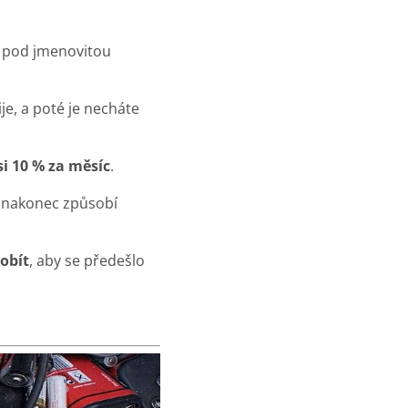
pod jmenovitou
je, a poté je necháte
si 10 % za měsíc
.
ž nakonec způsobí
obít
, aby se předešlo