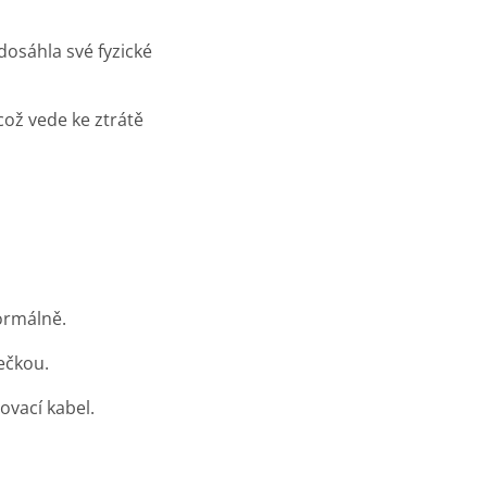
dosáhla své fyzické
což vede ke ztrátě
normálně.
ečkou.
ovací kabel.