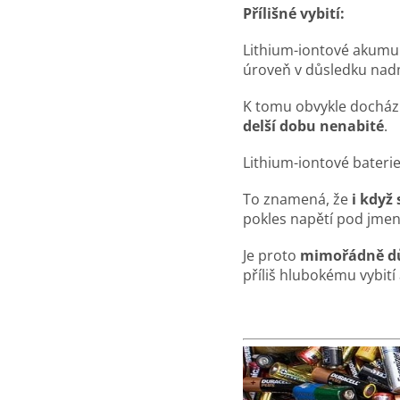
Přílišné vybití:
Lithium-iontové akum
úroveň v důsledku nad
K tomu obvykle dochází,
delší dobu nenabité
.
Lithium-iontové bateri
To znamená, že
i když 
pokles napětí pod jmen
Je proto
mimořádně dů
příliš hlubokému vybit