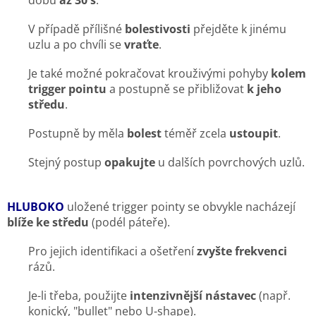
dobu
až 30 s
.
V případě přílišné
bolestivosti
přejděte k jinému
uzlu a po chvíli se
vraťte
.
Je také možné pokračovat krouživými pohyby
kolem
trigger pointu
a postupně se přibližovat
k jeho
středu
.
Postupně by měla
bolest
téměř zcela
ustoupit
.
Stejný postup
opakujte
u dalších povrchových uzlů.
HLUBOKO
uložené trigger pointy se obvykle nacházejí
blíže ke středu
(podél páteře).
Pro jejich identifikaci a ošetření
zvyšte frekvenci
rázů.
Je-li třeba, použijte
intenzivnější nástavec
(např.
konický, "bullet" nebo U-shape).