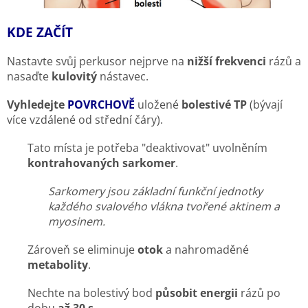
KDE ZAČÍT
Nastavte svůj perkusor nejprve na
nižší frekvenci
rázů a
nasaďte
kulovitý
nástavec.
Vyhledejte
POVRCHOVĚ
uložené
bolestivé TP
(bývají
více vzdálené od střední čáry).
Tato místa je potřeba "deaktivovat" uvolněním
kontrahovaných sarkomer
.
Sarkomery jsou základní funkční jednotky
každého svalového vlákna tvořené aktinem a
myosinem.
Zároveň se eliminuje
otok
a nahromaděné
metabolity
.
Nechte na bolestivý bod
působit energii
rázů po