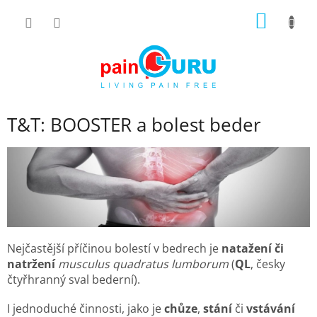
Přejít
NÁKUP
na
obsah
KOŠÍK
T&T: BOOSTER a bolest beder
Nejčastější příčinou bolestí v bedrech je
natažení či
natržení
musculus quadratus lumborum
(
QL
, česky
čtyřhranný sval bederní).
I jednoduché činnosti, jako je
chůze
,
stání
či
vstávání