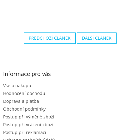
PŘEDCHOZÍ ČLÁNEK
DALŠÍ ČLÁNEK
Z
á
p
a
Informace pro vás
t
Vše o nákupu
í
Hodnocení obchodu
Doprava a platba
Obchodní podmínky
Postup při výměně zboží
Postup při vrácení zboží
Postup při reklamaci