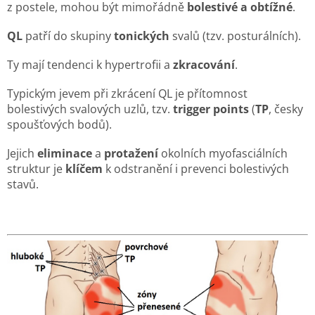
z postele, mohou být mimořádně
bolestivé a obtížné
.
QL
patří do skupiny
tonických
svalů (tzv. posturálních).
Ty mají tendenci k hypertrofii a
zkracování
.
Typickým jevem při zkrácení QL je přítomnost
bolestivých svalových uzlů, tzv.
trigger points
(
TP
, česky
spoušťových bodů).
Jejich
eliminace
a
protažení
okolních myofasciálních
struktur je
klíčem
k odstranění i prevenci bolestivých
stavů.