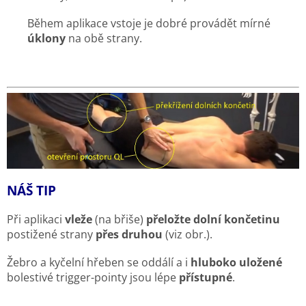
Během aplikace vstoje je dobré provádět mírné
úklony
na obě strany.
NÁŠ TIP
Při aplikaci
vleže
(na břiše)
přeložte dolní končetinu
postižené strany
přes druhou
(viz obr.).
Žebro a kyčelní hřeben se oddálí a i
hluboko uložené
bolestivé trigger-pointy jsou lépe
přístupné
.