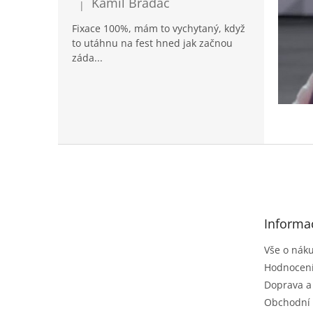
Kamil Bradáč
|
Hodnocení produktu je 5 z 5 hvězdiček.
Fixace 100%, mám to vychytaný, když
to utáhnu na fest hned jak začnou
záda...
Z
á
p
a
t
Informa
í
Vše o nák
Hodnocen
Doprava a
Obchodní