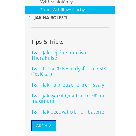
hvězd
Výhřez ploténky
odleh
Zánět Achillovy šlachy
v kom
JAK NA BOLESTI
Tips & Tricks
T&T: Jak nejlépe používat
TheraPulse
T&T: L-Trac® NEi u dysfunkce SIK
("esíčka")
LUMI
T&T: Jak na přetížené krční svaly
T&T: jak využít QuadraCore® na
Prům
maximum
hodn
prod
T&T: Jak pečovat o Li-Ion baterie
2 8
je
4,8
ARCHIV
Biofo
z
úlevu
5