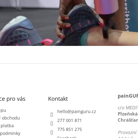
painGUR
ce pro vás
Kontakt
c/o MEDIT
upu
hello
@
painguru.cz
Plzeňská
í obchodu
Chrášťa
277 001 871
 platba
775 851 275
Provozní 
 podmínky