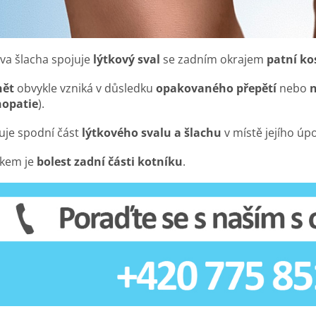
ova šlacha spojuje
lýtkový sval
se zadním okrajem
patní ko
nět
obvykle vzniká v důsledku
opakovaného přepětí
nebo
nopatie
).
uje spodní část
lýtkového svalu a šlachu
v místě jejího úp
dkem je
bolest zadní části kotníku
.