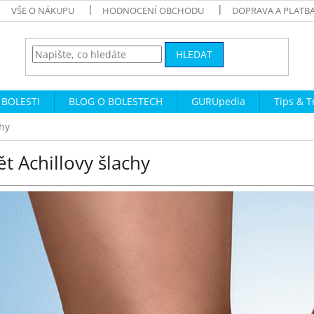
VŠE O NÁKUPU
HODNOCENÍ OBCHODU
DOPRAVA A PLATB
HLEDAT
 BOLESTI
BLOG O BOLESTECH
GURUpedia
Tips & T
chy
t Achillovy šlachy