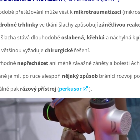
s
u
odobé přetěžování může vést k
mikrotraumatizaci
(mikros
drobné trhlinky
ve tkáni šlachy způsobují
zánětlivou reakc
 šlacha stává dlouhodobě
oslabená, křehká
a náchylná k
p
 většinou vyžaduje
chirurgické
řešení.
olesti paty, plantární fascie a unavených chodidel p
 vhodné
nepřecházet
ani méně závažné záněty a bolesti Achi
mné
je mít po ruce alespoň
nějaký způsob
bránící rozvoji po
álně pak
rázový přístroj
(
perkusor
).
Pro krk zatuhlý od PC, mobilu a stresu
Rychlý ústup bolestí díky s