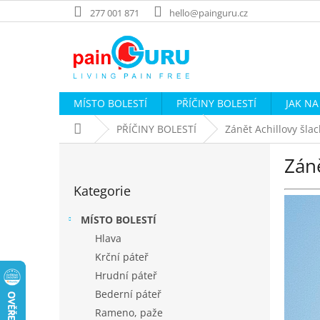
Přejít
277 001 871
hello@painguru.cz
na
obsah
MÍSTO BOLESTÍ
PŘÍČINY BOLESTÍ
JAK NA
Domů
PŘÍČINY BOLESTÍ
Zánět Achillovy šla
P
Záně
o
Přeskočit
s
Kategorie
kategorie
t
r
MÍSTO BOLESTÍ
a
Hlava
n
Krční páteř
n
í
Hrudní páteř
p
Bederní páteř
a
Rameno, paže