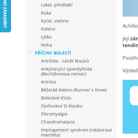
n
Loket, předloktí
e
Ruka
l
Kyčel, stehno
Achill
Koleno
Lýtko
Její
zá
tendi
Noha
PŘÍČINY BOLESTÍ
Postih
Artritida - zánět kloubů
Ankylozující spondylitida
Výsle
(Bechtěrevova nemoc)
Artróza
Běžecké koleno (Runner´s Knee)
Bolestivé tříslo
Dysfunkce SI kloubu
Fibromyalgie
Chondromalacie
Impingement syndrom (rotátorová
manžeta)