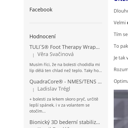
Facebook
Dlouh
Velmi
T
ím se
Hodnocení
To pak
TULI´S® Foot Therapy Wrap™
Úleva od b
Věra Svačinová
|
Hodnocení produktu je 5 z 5 hvězdiček.
Je tak
Musím říci, že na bolesti chodidla mi
Rozu
líp dělá ten chlad než teplo. Taky ho...
Optim
QuadraCore® - NMES/TENS pro krční páteř
Ladislav Trégl
|
Hodnocení produktu je 4 z 5 hvězdiček.
+ bolesti za krkem skoro pryč, určitě
lepší spánek, i v za volantem se
otočím...
Bionický 3D bederní stabilizátor TRI-TRAC® s variabilní dekompresí