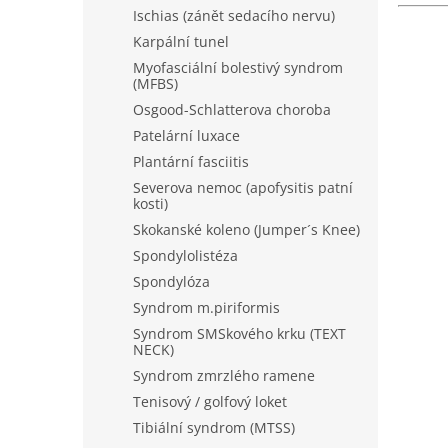
Ischias (zánět sedacího nervu)
V
Karpální tunel
Nov
ý
Myofasciální bolestivý syndrom
p
(MFBS)
i
Osgood-Schlatterova choroba
s
Patelární luxace
p
Plantární fasciitis
r
o
Severova nemoc (apofysitis patní
kosti)
d
u
Skokanské koleno (Jumper´s Knee)
TULI
k
Spondylolistéza
Cups
t
Spondylóza
ů
Syndrom m.piriformis
Prům
Syndrom SMSkového krku (TEXT
hodn
NECK)
prod
490
je
Syndrom zmrzlého ramene
5,0
Tenisový / golfový loket
So So
z
"tlum
Tibiální syndrom (MTSS)
5
odoln