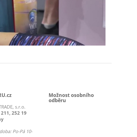
U.cz
Možnost osobního
odběru
RADE, s.r.o.
 211, 252 19
ny
doba: Po-Pá 10-