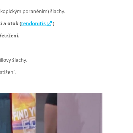
kopickým poraněním) šlachy.
i a otok (
tendonitis
)
.
řetržení.
omocí tepla nebo chladu
llovy šlachy.
stižení.
tabilizaci páteře