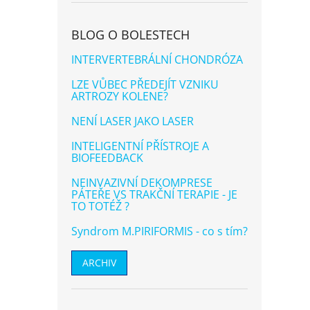
Využí
hvězd
terap
BLOG O BOLESTECH
NIR te
INTERVERTEBRÁLNÍ CHONDRÓZA
LZE VŮBEC PŘEDEJÍT VZNIKU
ARTROZY KOLENE?
NENÍ LASER JAKO LASER
INTELIGENTNÍ PŘÍSTROJE A
BIOFEEDBACK
NEINVAZIVNÍ DEKOMPRESE
Plan
PÁTEŘE VS TRAKČNÍ TERAPIE - JE
boles
TO TOTÉŽ ?
Syndrom M.PIRIFORMIS - co s tím?
Prům
hodn
prod
ARCHIV
2 0
je
4,8
Nejzn
z