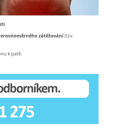
sti
.
nerovnoměrného zátěžování
(tzv.
onu k patě.