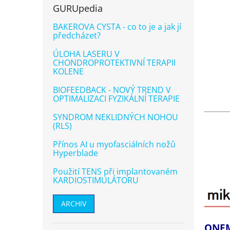
úponů
5
GURUpedia
zaříz
hvězd
Stimu
BAKEROVA CYSTA - co to je a jak jí
urych
předcházet?
ÚLOHA LASERU V
CHONDROPROTEKTIVNÍ TERAPII
KOLENE
BIOFEEDBACK - NOVÝ TREND V
OPTIMALIZACI FYZIKÁLNÍ TERAPIE
SYNDROM NEKLIDNÝCH NOHOU
(RLS)
Přínos AI u myofasciálních nožů
Hyperblade
Použití TENS při implantovaném
KARDIOSTIMULÁTORU
ARCHIV
ONEM