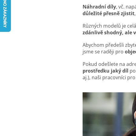
Náhradní díly
, vč. nap
důležité přesně zjistit
,
Různých modelů je celá 
zdánlivě shodný, ale 
Abychom předešli zbyt
jsme se raději pro
obje
Pokud odešlete na adr
prostředku jaký díl
pož
aj.), naši pracovníci pr