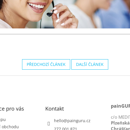
PŘEDCHOZÍ ČLÁNEK
DALŠÍ ČLÁNEK
painGUR
ce pro vás
Kontakt
c/o MEDIT
upu
hello
@
painguru.cz
Plzeňská
í obchodu
Chrášťa
277 001 871