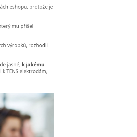
ách eshopu, protože je
který mu přišel
h výrobků, rozhodli
ude jasné,
k jakému
el k TENS elektrodám,