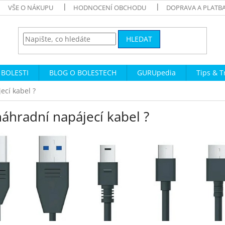
VŠE O NÁKUPU
HODNOCENÍ OBCHODU
DOPRAVA A PLATB
HLEDAT
 BOLESTI
BLOG O BOLESTECH
GURUpedia
Tips & T
ecí kabel ?
áhradní napájecí kabel ?