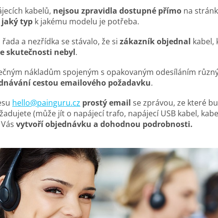
ájecích kabelů,
nejsou zpravidla dostupné přímo
na stránk
jaký typ
k jakému modelu je potřeba.
řada a nezřídka se stávalo, že si
zákazník objednal
kabel, 
ve skutečnosti nebyl
.
ečným nákladům spojeným s opakovaným odesíláním různýc
dnávání cestou emailového požadavku
.
esu
hello@painguru.cz
prostý email
se zprávou, ze které b
adujete (může jít o napájecí trafo, napájecí USB kabel, kab
o Vás
vytvoří objednávku a dohodnou podrobnosti.