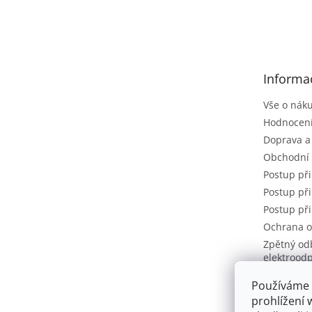
Z
á
p
a
t
Informa
í
Vše o nák
Hodnocen
Doprava a
Obchodní
Postup př
Postup při
Postup při
Ochrana o
Zpětný od
elektrood
Zásady po
Používáme 
cookie
prohlížení 
Napište 