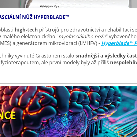
ASCIÁLNÍ NŮŽ HYPERBLADE™
oblasti
high-tech
přístrojů pro zdravotnictví a rehabilitaci s
e
malého elektronického "
myofasciálního nože
" vybaveného
(NMES) a generátorem mikrovibrací (LMHFV) -
Hyperblade™ P
echniky vyvinuté Grastonem stalo
snadnější a výsledky čas
fyzioterapeutem, ale první modely byly až příliš
nespolehli