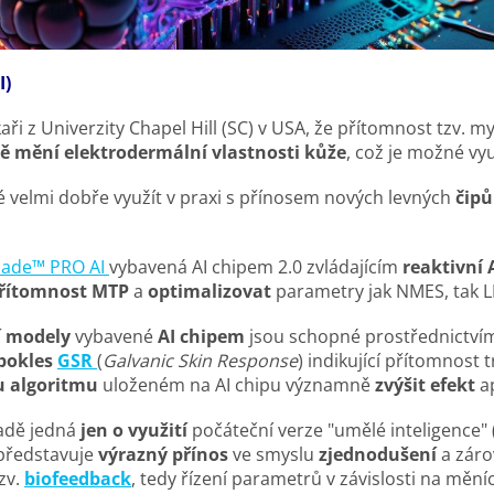
I)
lékaři z Univerzity Chapel Hill (SC) v USA, že přítomnost tzv. m
 mění elektrodermální vlastnosti kůže
, což je možné využ
 velmi dobře využít v praxi s přínosem nových levných
čipů
lade™ PRO AI
vybavená AI chipem 2.0 zvládajícím
reaktivní 
přítomnost MTP
a
optimalizovat
parametry jak NMES, tak 
í modely
vybavené
AI chipem
jsou schopné prostřednictvím
pokles
GSR
(
Galvanic Skin Response
) indikující přítomnost t
 algoritmu
uloženém na AI chipu významně
zvýšit efekt
ap
padě jedná
jen o využití
počáteční verze "umělé inteligence" 
představuje
výrazný přínos
ve smyslu
zjednodušení
a zár
zv.
biofeedback
, tedy řízení parametrů v závislosti na měn