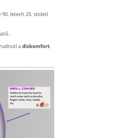
 90. letech 20. století
vazů.
arudnutí a
diskomfort
.