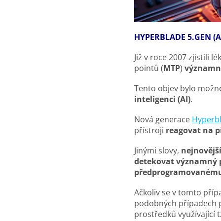
HYPERBLADE 5.GEN (A
Již v roce 2007 zjistili 
pointů (
MTP
)
významně
Tento objev bylo možné
inteligenci (AI)
.
Nová generace
Hyperb
přístroji
reagovat na 
Jinými slovy,
nejnovějš
detekovat významný 
předprogramovanému
Ačkoliv se v tomto pří
podobných případech 
prostředků využívající t