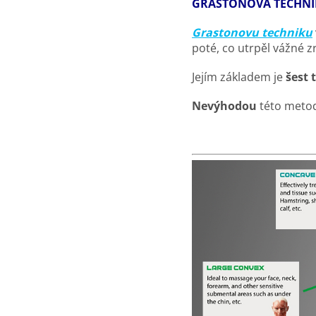
GRASTONOVA TECHNI
Grastonovu techniku
poté, co utrpěl vážné z
Jejím základem je
šest 
Nevýhodou
této meto