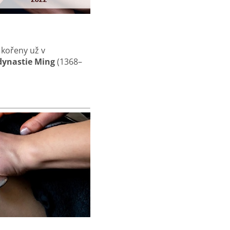
é kořeny už v
dynastie Ming
(1368–