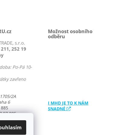
U.cz
Možnost osobního
odběru
RADE, s.r.o.
 211, 252 19
ny
doba: Po-Pá 10-
vátky zavřeno
 1705/2A
aha 6
I MHD JE TO K NÁM
 885
SNADNÉ
7 97 885
T S VÁMI
ouhlasím