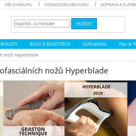
VŠE O NÁKUPU
HODNOCENÍ OBCHODU
DOPRAVA A PLATB
HLEDAT
 BOLESTI
BLOG O BOLESTECH
GURUpedia
Tips & T
ích nožů Hyperblade
yofasciálních nožů Hyperblade