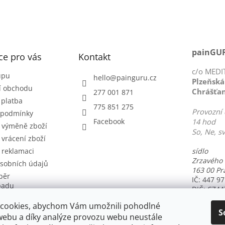
painGUR
ce pro vás
Kontakt
c/o MEDIT
upu
hello
@
painguru.cz
Plzeňská
í obchodu
Chrášťa
277 001 871
 platba
775 851 275
Provozní 
 podmínky
Facebook
14 hod
i výměně zboží
So, Ne, s
 vrácení zboží
 reklamaci
sídlo
Zrzavého
sobních údajů
163 00 Pr
běr
IČ: 447 97
padu
DIČ: CZ44
užívání souborů
cookies, abychom Vám umožnili pohodlné
UŽ 35 LE
S
webu a díky analýze provozu webu neustále
nám