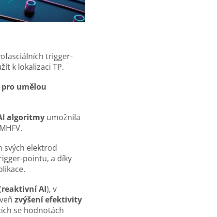
yofasciálních trigger-
ít k lokalizaci TP.
 pro umělou
AI algoritmy
umožnila
LMHFV.
 svých elektrod
rigger-pointu, a díky
likace.
(
reaktivní AI
), v
oveň
zvýšení efektivity
ících se hodnotách