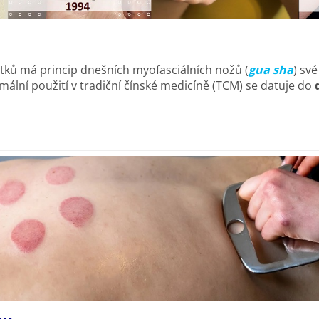
ků má princip dnešních myofasciálních nožů (
gua sha
) sv
formální použití v tradiční čínské medicíně (TCM) se datuje do