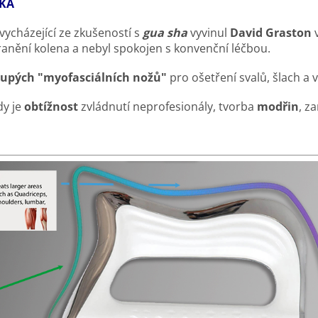
KA
vycházející ze zkušeností s
gua sha
​​vyvinul
David Graston
v
ranění kolena a nebyl spokojen s konvenční léčbou.
tupých "myofasciálních nožů"
pro ošetření svalů, šlach a 
dy je
obtížnost
zvládnutí neprofesionály, tvorba
modřin
, z