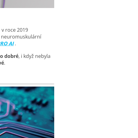
e v roce 2019
 neuromuskulární
RO AI
.
to dobré
, i když nebyla
vé
.