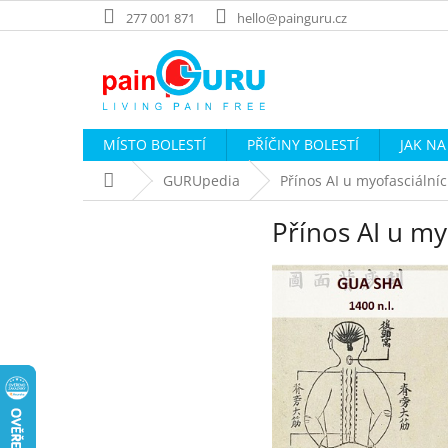
Přejít
277 001 871
hello@painguru.cz
na
obsah
MÍSTO BOLESTÍ
PŘÍČINY BOLESTÍ
JAK NA
Domů
GURUpedia
Přínos AI u myofasciáln
Přínos AI u m