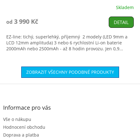
R
Skladem
Průměrné
hodnocení
M
produktu
3 990 Kč
od
DETAIL
je
A
4,9
EZ-line: tichý, superlehký, příjemný 2 modely (LED 9mm a
z
LCD 12mm amplituda) 3 nebo 6 rychlostní Li-on baterie
5
2000mAh nebo 2500mAh - až 8 hodin provozu. Jen 0,9...
hvězdiček.
ZOBRAZIT VŠECHNY PODOBNÉ PRODUKTY
Z
á
p
a
Informace pro vás
t
Vše o nákupu
í
Hodnocení obchodu
Doprava a platba