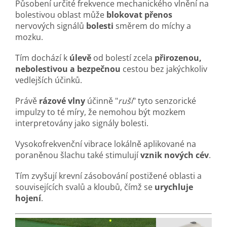
Působení určité frekvence mechanického vlnění na
bolestivou oblast může
blokovat přenos
nervových signálů
bolesti
směrem do míchy a
mozku.
Tím dochází k
úlevě
od bolestí zcela
přirozenou,
nebolestivou a bezpečnou
cestou bez jakýchkoliv
vedlejších účinků.
Právě
rázové vlny
účinně "
ruší
" tyto senzorické
impulzy to té míry, že nemohou být mozkem
interpretovány jako signály bolesti.
Vysokofrekvenční vibrace lokálně aplikované na
poraněnou šlachu také stimulují
vznik nových cév
.
Tím zvyšují krevní zásobování postižené oblasti a
souvisejících svalů a kloubů, čímž se
urychluje
hojení
.