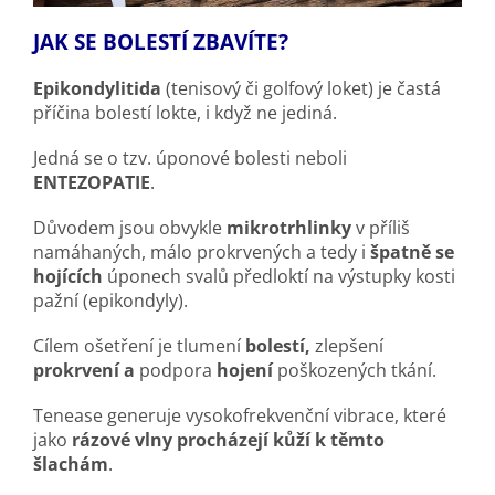
JAK SE BOLESTÍ ZBAVÍTE?
Epikondylitida
(tenisový či golfový loket) je častá
příčina bolestí lokte, i když ne jediná.
Jedná se o tzv. úponové bolesti neboli
ENTEZOPATIE
.
Důvodem jsou obvykle
mikrotrhlinky
v příliš
namáhaných, málo prokrvených a tedy i
špatně se
hojících
úponech svalů předloktí na výstupky kosti
pažní (epikondyly).
Cílem ošetření je tlumení
bolestí,
zlepšení
prokrvení a
podpora
hojení
poškozených tkání.
Tenease generuje vysokofrekvenční vibrace, které
jako
rázové vlny procházejí kůží k těmto
šlachám
.