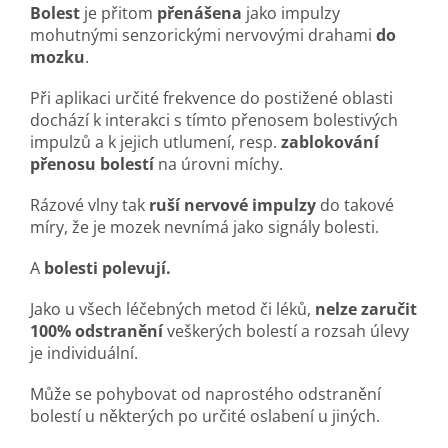
Bolest
je přitom
přenášena
jako impulzy
mohutnými senzorickými nervovými drahami
do
mozku
.
Při aplikaci určité frekvence do postižené oblasti
dochází k interakci s tímto přenosem bolestivých
impulzů a k jejich utlumení, resp.
zablokování
přenosu bolestí
na úrovni míchy.
Rázové vlny tak
ruší nervové impulzy
do takové
míry, že je mozek nevnímá jako signály bolesti.
A
bolesti polevují.
Jako u všech léčebných metod či léků,
nelze zaručit
100% odstranění
veškerých bolestí a rozsah úlevy
je individuální.
Může se pohybovat od naprostého odstranění
bolestí u některých po určité oslabení u jiných.