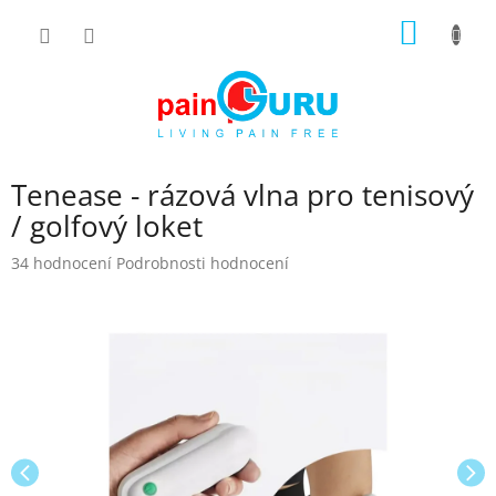
Přejít
NÁKUP
na
obsah
KOŠÍK
Tenease - rázová vlna pro tenisový
/ golfový loket
Průměrné
34 hodnocení
Podrobnosti hodnocení
hodnocení
produktu
je
4,6
z
5
hvězdiček.