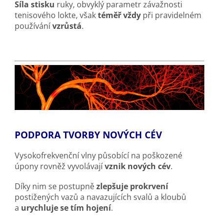
Síla stisku
ruky, obvyklý parametr závažnosti
tenisového lokte, však
téměř vždy
při pravidelném
používání
vzrůstá
.
PODPORA TVORBY NOVÝCH CÉV
Vysokofrekvenční vlny působící na poškozené
úpony rovněž vyvolávají
vznik nových cév
.
Díky nim se postupně
zlepšuje prokrvení
postižených vazů a navazujících svalů a kloubů
a
urychluje se tím hojení
.