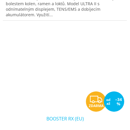
bolestem kolen, ramen a loktů. Model ULTRA II s
5
odnímatelným displejem, TENS/EMS a dobíjecím
hvězdiček.
akumulátorem. Využití...
Z
–34
od
až
%
ZDARMA
D
BOOSTER RX (EU)
A