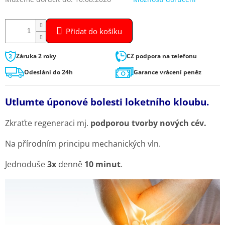
Přidat do košíku
Záruka 2 roky
CZ podpora na telefonu
Odeslání do 24h
Garance vrácení peněz
Utlumte úponové bolesti loketního kloubu.
Zkraťte regeneraci mj.
podporou tvorby nových cév.
Na přírodním principu mechanických vln.
Jednoduše
3x
denně
10 minut
.