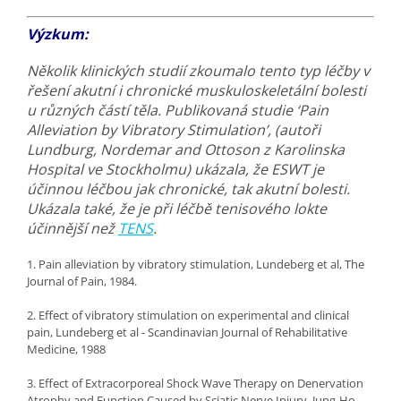
Výzkum:
Několik klinických studií zkoumalo tento typ léčby v
řešení akutní i chronické muskuloskeletální bolesti
u různých částí těla. Publikovaná studie ‘Pain
Alleviation by Vibratory Stimulation’, (autoři
Lundburg, Nordemar and Ottoson z Karolinska
Hospital ve Stockholmu) ukázala, že ESWT je
účinnou léčbou jak chronické, tak akutní bolesti.
Ukázala také, že je při léčbě tenisového lokte
účinnější než
TENS
.
1. Pain alleviation by vibratory stimulation, Lundeberg et al, The
Journal of Pain, 1984.
2. Effect of vibratory stimulation on experimental and clinical
pain, Lundeberg et al - Scandinavian Journal of Rehabilitative
Medicine, 1988
3. Effect of Extracorporeal Shock Wave Therapy on Denervation
Atrophy and Function Caused by Sciatic Nerve Injury, Jung-Ho