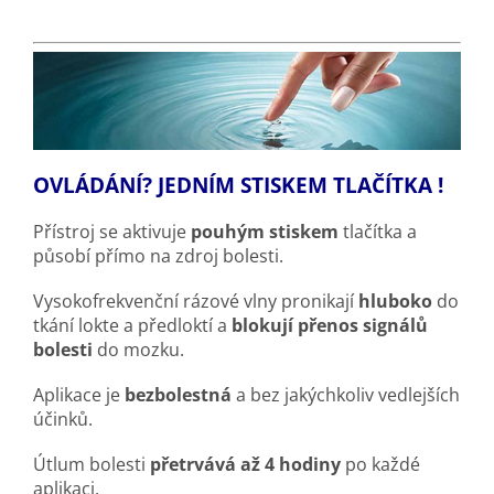
OVLÁDÁNÍ? JEDNÍM STISKEM TLAČÍTKA !
Přístroj se aktivuje
pouhým stiskem
tlačítka a
působí přímo na zdroj bolesti.
Vysokofrekvenční rázové vlny pronikají
hluboko
do
tkání lokte a předloktí a
blokují přenos signálů
bolesti
do mozku.
Aplikace je
bezbolestná
a bez jakýchkoliv vedlejších
účinků.
Útlum bolesti
přetrvává až 4 hodiny
po každé
aplikaci.