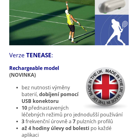
Verze
TENEASE
:
Rechargeable model
(NOVINKA)
bez nutnosti výměny
baterií,
dobíjení pomocí
USB konektoru
10
přednastavených
léčebných režimů pro jednodušší používání
3
frekvenční úrovně a
7
pulzních profilů
až 4 hodiny úlevy od bolesti
po každé
aplikaci