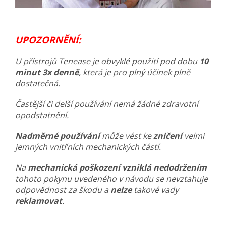
UPOZORNĚNÍ:
U přístrojů Tenease je obvyklé použití pod dobu
10
minut 3x denně
, která j
e pro plný účinek plně
dostatečná.
Častější či delší používání nemá žádné zdravotní
opodstatnění.
Nadměrné používání
může vést ke
zničení
velmi
jemných vnitřních mechanických částí.
Na
mechanická poškození vzniklá nedodržením
tohoto pokynu uvedeného v návodu se nevztahuje
odpovědnost za škodu a
nelze
takové vady
reklamovat
.