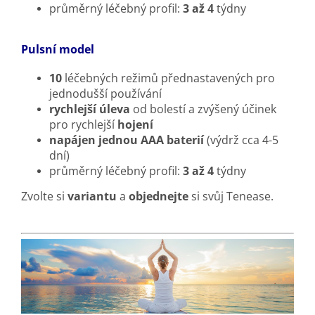
průměrný léčebný profil:
3 až 4
týdny
Pulsní model
10
léčebných režimů přednastavených pro
jednodušší používání
rychlejší úleva
od bolestí a zvýšený účinek
pro rychlejší
hojení
napájen jednou AAA baterií
(výdrž cca 4-5
dní)
průměrný léčebný profil:
3 až 4
týdny
Zvolte si
variantu
a
objednejte
si svůj Tenease.