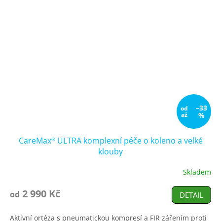
–33
od
až
%
CareMax
ULTRA komplexní péče o koleno a velké
®
klouby
Skladem
Průměrné
hodnocení
produktu
2 990 Kč
od
DETAIL
je
4,9
Aktivní ortéza s pneumatickou kompresí a FIR zářením proti
z