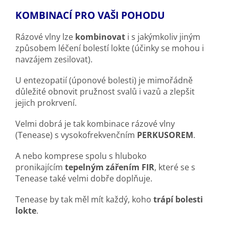
KOMBINACÍ PRO VAŠI POHODU
Rázové vlny lze
kombinovat
i s jakýmkoliv jiným
způsobem léčení bolestí lokte (účinky se mohou i
navzájem zesilovat).
U entezopatií (úponové bolesti) je mimořádně
důležité obnovit pružnost svalů i vazů a zlepšit
jejich prokrvení.
Velmi dobrá je tak kombinace rázové vlny
(Tenease) s vysokofrekvenčním
PERKUSOREM
.
A nebo komprese spolu s hluboko
pronikajícím
tepelným zářením FIR
, které se s
Tenease také velmi dobře doplňuje.
Tenease by tak měl mít každý, koho
trápí bolesti
lokte
.