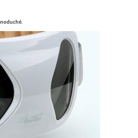
ednoduché
.