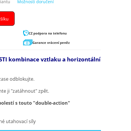
riantu
Možnosti doručení
ošíku
CZ podpora na telefonu
Garance vrácení peněz
TI kombinace vztlaku a horizontální
zase odblokujte.
te ji "zatáhnout" zpět.
olestí s touto "double-action"
é utahovací síly