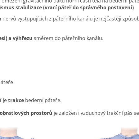
 omezení gravitačního tlaku horní části těla na bederní pát
smus stabilizace
(
vrací páteř do správného postavení)
 nervů vystupujících z páteřního kanálu je nejčastěji způ
esi) a výhřezu
směrem do páteřního kanálu.
áteře
í
je
trakce
bederní páteře.
obratlových prostorů
je založen i vzduchový trakční pás s