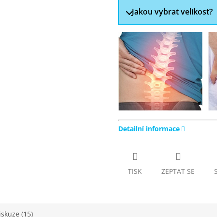
M
Jakou vybrat velikost?
A
Detailní informace
TISK
ZEPTAT SE
iskuze (15)