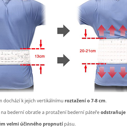
dochází k jejich vertikálnímu
roztažení o 7-8 cm
.
a na bederní obratle a protažení bederní páteře
odstraňuje 
ém velmi účinného propnutí
pásu.