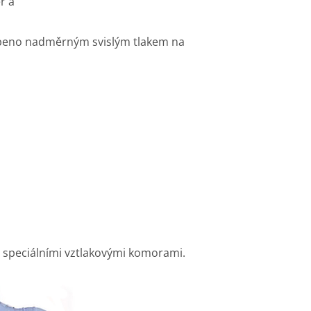
eř a
sobeno nadměrným svislým tlakem na
e speciálními vztlakovými komorami.