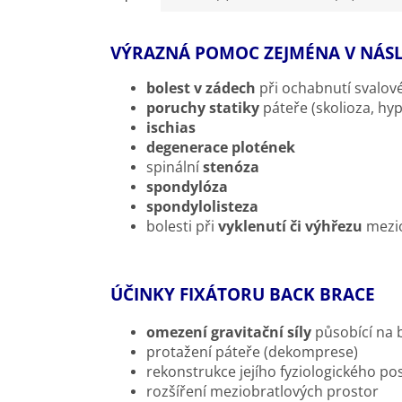
VÝRAZNÁ POMOC ZEJMÉNA V NÁSL
bolest v zádech
při ochabnutí svalov
poruchy statiky
páteře (skolioza, hyp
ischias
degenerace plotének
spinální
stenóza
spondylóza
spondylolisteza
bolesti při
vyklenutí či výhřezu
mezio
ÚČINKY FIXÁTORU BACK BRACE
omezení gravitační síly
působící na 
protažení páteře (dekomprese)
rekonstrukce jejího fyziologického po
rozšíření meziobratlových prostor