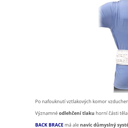
Po nafouknutí vztlakových komor vzduchem 
Významné
odlehčení tlaku
horní části těl
BACK BRACE
má ale
navíc důmyslný syst