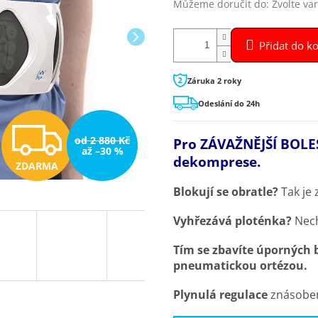
Můžeme doručit do:
Zvolte va
Přidat do k
Záruka 2 roky
Odeslání do 24h
Z
od 2 880 Kč
Pro ZÁVAŽNĚJŠÍ BOLES
až –30 %
dekomprese.
ZDARMA
D
Blokují se obratle?
Tak je 
Vyhřezává ploténka?
Nech
A
Tím se zbavíte úporných b
pneumatickou ortézou.
R
Plynulá regulace
znásoben