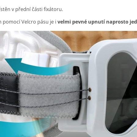
těn v přední části fixátoru.
 pomocí Velcro pásu je i
velmi pevné upnutí naprosto j