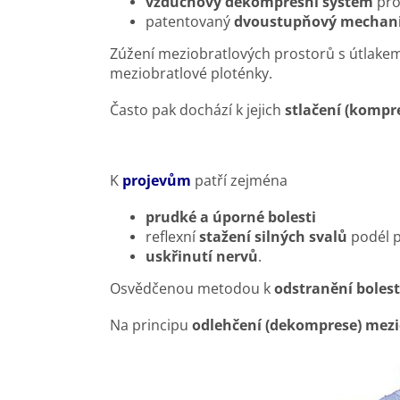
vzduchový dekompresní systém
pro
patentovaný
dvoustupňový mechani
Zúžení meziobratlových prostorů s útlakem
meziobratlové ploténky.
Často pak dochází k jejich
stlačení (kompr
K
projevům
patří zejména
prudké a úporné bolesti
reflexní
stažení silných svalů
podél p
uskřinutí nervů
.
Osvědčenou metodou k
odstranění bolest
Na principu
odlehčení (dekomprese) mezi