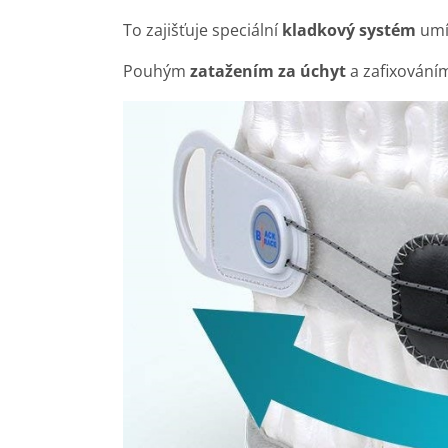
To zajišťuje speciální
kladkový systém
umís
Pouhým
zatažením za úchyt
a zafixováním