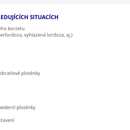
EDUJÍCÍCH SITUACÍCH
ého korzetu
erlordoza, vyhlazená lordoza, aj.)
bratlové ploténky
bederní ploténky
stavení