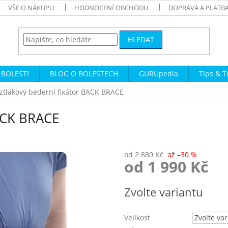
VŠE O NÁKUPU
HODNOCENÍ OBCHODU
DOPRAVA A PLATB
HLEDAT
 BOLESTI
BLOG O BOLESTECH
GURUpedia
Tips & T
ztlakový bederní fixátor BACK BRACE
BACK BRACE
od 2 880 Kč
až –30 %
od
1 990 Kč
Měrná
Zvolte variantu
cena:
Velikost