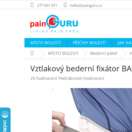
Přejít
277 001 871
hello@painguru.cz
na
obsah
MÍSTO BOLESTÍ
PŘÍČINY BOLESTÍ
JAK NA
Domů
MÍSTO BOLESTÍ
Bederní páteř
V
Vztlakový bederní fixátor 
Průměrné
25 hodnocení
Podrobnosti hodnocení
hodnocení
produktu
je
4,8
z
5
hvězdiček.